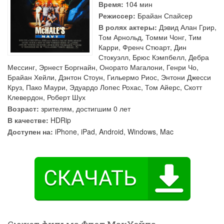
Время:
104 мин
Режиссер:
Брайан Спайсер
В ролях актеры:
Дэвид Алан Грир
,
Том Арнольд
,
Томми Чонг
,
Тим
Карри
,
Френч Стюарт
,
Дин
Стокуэлл
,
Брюс Кэмпбелл
,
Дебра
Мессинг
,
Эрнест Боргнайн
,
Онорато Магалони
,
Генри Чо
,
Брайан Хейли
,
Дэнтон Стоун
,
Гильермо Риос
,
Энтони Джесси
Круз
,
Пако Маури
,
Эдуардо Лопес Рохас
,
Том Айерс
,
Скотт
Клевердон
,
Роберт Шух
Возраст:
зрителям, достигшим 0 лет
В качестве:
HDRip
Доступен на:
iPhone, iPad, Android, Windows, Mac