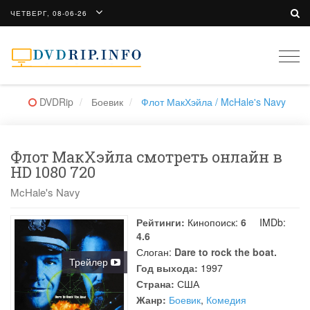
ЧЕТВЕРГ, 08-06-26
Togg
navi
DVDRip
Боевик
Флот МакХэйла / McHale's Navy
Флот МакХэйла смотреть онлайн в
HD 1080 720
McHale's Navy
Рейтинги:
Кинопоиск:
6
IMDb:
4.6
Слоган:
Dare to rock the boat.
Трейлер
Год выхода:
1997
Страна:
США
Жанр:
Боевик
,
Комедия