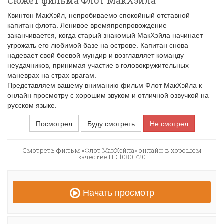
Сюжет фильма Флот МакХэйла
Квинтон МакХэйл, непробиваемо спокойный отставной
капитан флота. Ленивое времяпрепровождение
заканчивается, когда старый знакомый МакХэйла начинает
угрожать его любимой базе на острове. Капитан снова
надевает свой боевой мундир и возглавляет команду
неудачников, принимая участие в головокружительных
маневрах на страх врагам.
Представляем вашему вниманию фильм Флот МакХэйла к
онлайн просмотру с хорошим звуком и отличной озвучкой на
русском языке.
Посмотрел
Буду смотреть
Не смотрел
Смотреть фильм «Флот МакХэйла» онлайн в хорошем
качестве HD 1080 720
Начать просмотр