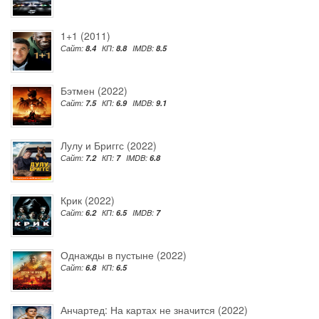
1+1 (2011)
Сайт:
8.4
КП:
8.8
IMDB:
8.5
Бэтмен (2022)
Сайт:
7.5
КП:
6.9
IMDB:
9.1
Лулу и Бриггс (2022)
Сайт:
7.2
КП:
7
IMDB:
6.8
Крик (2022)
Сайт:
6.2
КП:
6.5
IMDB:
7
Однажды в пустыне (2022)
Сайт:
6.8
КП:
6.5
Анчартед: На картах не значится (2022)