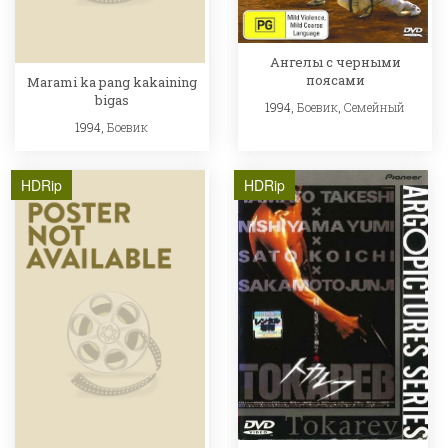
Ангелы с черными
поясами
Marami ka pang kakaining
bigas
1994,
Боевик
,
Семейный
1994,
Боевик
HDRip
HDRip