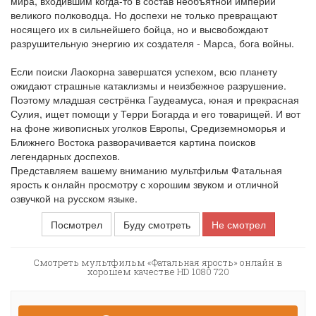
мира, входившим когда-то в состав необъятной империи
великого полководца. Но доспехи не только превращают
носящего их в сильнейшего бойца, но и высвобождают
разрушительную энергию их создателя - Марса, бога войны.
Если поиски Лаокорна завершатся успехом, всю планету
ожидают страшные катаклизмы и неизбежное разрушение.
Поэтому младшая сестрёнка Гаудеамуса, юная и прекрасная
Сулия, ищет помощи у Терри Богарда и его товарищей. И вот
на фоне живописных уголков Европы, Средиземноморья и
Ближнего Востока разворачивается картина поисков
легендарных доспехов.
Представляем вашему вниманию мультфильм Фатальная
ярость к онлайн просмотру с хорошим звуком и отличной
озвучкой на русском языке.
Посмотрел
Буду смотреть
Не смотрел
Смотреть мультфильм «Фатальная ярость» онлайн в
хорошем качестве HD 1080 720