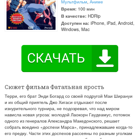
Мультфильм
,
Аниме
Время:
100 мин
В качестве:
HDRip
Доступен на:
iPhone, iPad, Android,
Windows, Mac
Сюжет фильма Фатальная ярость
Терри, его брат Энди Богард со своей подругой Маи Ширануи
и их общий приятель Джо Хигаси отдыхают после
изнурительного турнира, не подозревая, что над миром
нависла новая угроза: молодой Лаокорн Гаудеамус, потомок
одного из генералов Александра Македонского, решает
собрать воедино «доспехи Марса», принадлежавшие когда-то
его предку. Части этих доспехов рассеяны по разным уголкам