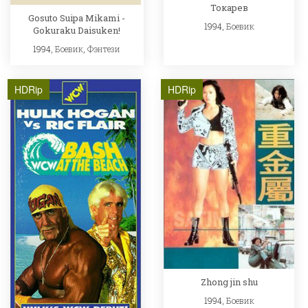
Токарев
Gosuto Suipa Mikami -
1994,
Боевик
Gokuraku Daisuken!
1994,
Боевик
,
Фэнтези
HDRip
HDRip
Zhong jin shu
1994,
Боевик