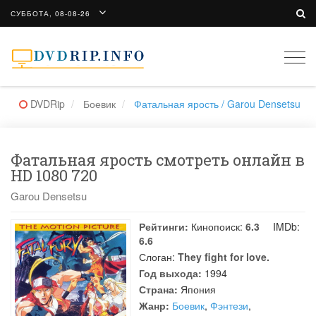
СУББОТА, 08-08-26
Togg
navi
DVDRip
Боевик
Фатальная ярость / Garou Densetsu
Фатальная ярость смотреть онлайн в
HD 1080 720
Garou Densetsu
Рейтинги:
Кинопоиск:
6.3
IMDb:
6.6
Слоган:
They fight for love.
Год выхода:
1994
Страна:
Япония
Жанр:
Боевик
,
Фэнтези
,