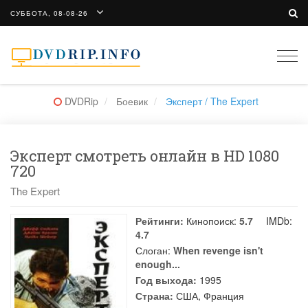
СУББОТА, 08-08-26
Togg
navi
DVDRip
Боевик
Эксперт / The Expert
Эксперт смотреть онлайн в HD 1080
720
The Expert
Рейтинги:
Кинопоиск:
5.7
IMDb:
4.7
Слоган:
When revenge isn't
enough...
Год выхода:
1995
Страна:
США, Франция