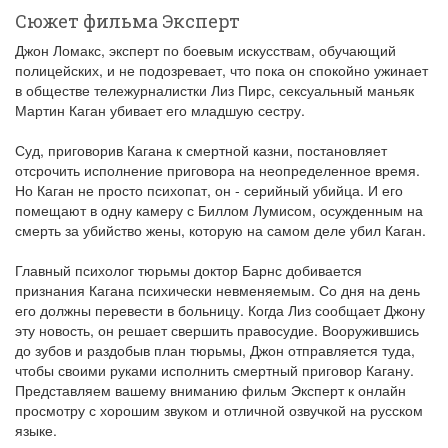
Сюжет фильма Эксперт
Джон Ломакс, эксперт по боевым искусствам, обучающий
полицейских, и не подозревает, что пока он спокойно ужинает
в обществе тележурналистки Лиз Пирс, сексуальный маньяк
Мартин Каган убивает его младшую сестру.
Суд, приговорив Кагана к смертной казни, постановляет
отсрочить исполнение приговора на неопределенное время.
Но Каган не просто психопат, он - серийный убийца. И его
помещают в одну камеру с Биллом Лумисом, осужденным на
смерть за убийство жены, которую на самом деле убил Каган.
Главный психолог тюрьмы доктор Барнс добивается
признания Кагана психически невменяемым. Со дня на день
его должны перевести в больницу. Когда Лиз сообщает Джону
эту новость, он решает свершить правосудие. Вооружившись
до зубов и раздобыв план тюрьмы, Джон отправляется туда,
чтобы своими руками исполнить смертный приговор Кагану.
Представляем вашему вниманию фильм Эксперт к онлайн
просмотру с хорошим звуком и отличной озвучкой на русском
языке.