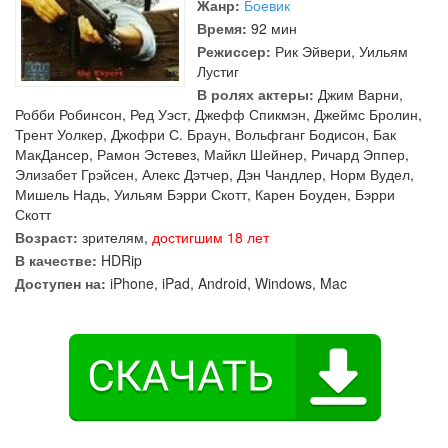
Жанр:
Боевик
Время:
92 мин
Режиссер:
Рик Эйвери
,
Уильям
Лустиг
В ролях актеры:
Джим Варни
,
Робби Робинсон
,
Ред Уэст
,
Джефф Спикмэн
,
Джеймс Бролин
,
Трент Уолкер
,
Джофри С. Браун
,
Вольфганг Бодисон
,
Бак
МакДансер
,
Рамон Эстевез
,
Майкл Шейнер
,
Ричард Эппер
,
Элизабет Грэйсен
,
Алекс Дэтчер
,
Дэн Чандлер
,
Норм Вудел
,
Мишель Надь
,
Уильям Бэрри Скотт
,
Карен Боуден
,
Бэрри
Скотт
Возраст:
зрителям,
достигшим 18 лет
В качестве:
HDRip
Доступен на:
iPhone, iPad, Android, Windows, Mac