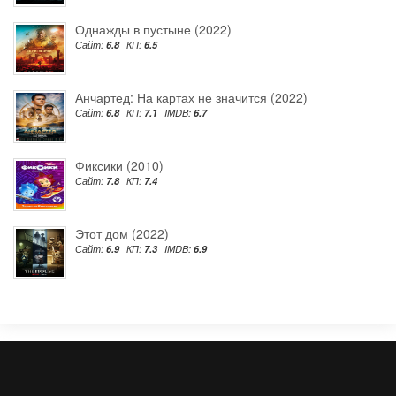
Однажды в пустыне (2022)
Сайт:
6.8
КП:
6.5
Анчартед: На картах не значится (2022)
Сайт:
6.8
КП:
7.1
IMDB:
6.7
Фиксики (2010)
Сайт:
7.8
КП:
7.4
Этот дом (2022)
Сайт:
6.9
КП:
7.3
IMDB:
6.9