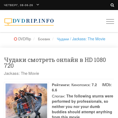
ЧЕТВЕРГ, 08-06-26
Togg
navi
DVDRip
Боевик
Чудаки / Jackass: The Movie
Чудаки смотреть онлайн в HD 1080
720
Jackass: The Movie
Рейтинги:
Кинопоиск:
7.2
IMDb:
6.6
Слоган:
The following stunts were
performed by professionals, so
neither you nor your dumb
buddies should attempt anything
from this movie