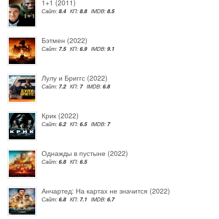
1+1 (2011)
Сайт:
8.4
КП:
8.8
IMDB:
8.5
Бэтмен (2022)
Сайт:
7.5
КП:
6.9
IMDB:
9.1
Лулу и Бриггс (2022)
Сайт:
7.2
КП:
7
IMDB:
6.8
Крик (2022)
Сайт:
6.2
КП:
6.5
IMDB:
7
Однажды в пустыне (2022)
Сайт:
6.8
КП:
6.5
Анчартед: На картах не значится (2022)
Сайт:
6.8
КП:
7.1
IMDB:
6.7