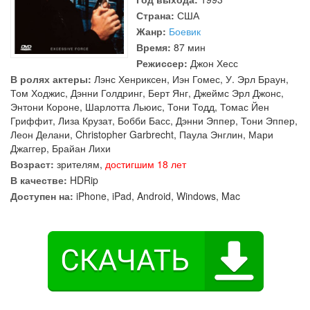
Страна:
США
Жанр:
Боевик
Время:
87 мин
Режиссер:
Джон Хесс
В ролях актеры:
Лэнс Хенриксен
,
Иэн Гомес
,
У. Эрл Браун
,
Том Ходжис
,
Дэнни Голдринг
,
Берт Янг
,
Джеймс Эрл Джонс
,
Энтони Короне
,
Шарлотта Льюис
,
Тони Тодд
,
Томас Йен
Гриффит
,
Лиза Крузат
,
Бобби Басс
,
Дэнни Эппер
,
Тони Эппер
,
Леон Делани
,
Christopher Garbrecht
,
Паула Энглин
,
Мари
Джаггер
,
Брайан Лихи
Возраст:
зрителям,
достигшим 18 лет
В качестве:
HDRip
Доступен на:
iPhone, iPad, Android, Windows, Mac