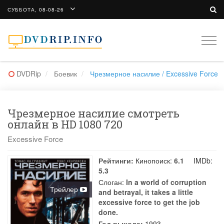
СУББОТА, 08-08-26
Togg
navi
DVDRip
Боевик
Чрезмерное насилие / Excessive Force
Чрезмерное насилие смотреть
онлайн в HD 1080 720
Excessive Force
Рейтинги:
Кинопоиск:
6.1
IMDb:
5.3
Слоган:
In a world of corruption
Трейлер
and betrayal, it takes a little
excessive force to get the job
done.
Год выхода:
1993