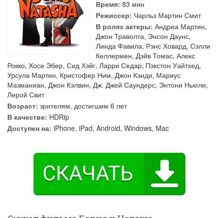
Время:
83 мин
Режиссер:
Чарльз Мартин Смит
В ролях актеры:
Андреа Мартин
,
Джон Траволта
,
Энсон Даунс
,
Линда Фавила
,
Рэнс Ховард
,
Сэлли
Келлермен
,
Дэйв Томас
,
Алекс
Рокко
,
Хосе Эбер
,
Сид Хэйг
,
Ларри Седар
,
Пэкстон Уайтхед
,
Урсула Мартин
,
Кристофер Ним
,
Джон Кэнди
,
Мариус
Мазманиан
,
Джон Кэлвин
,
Дж. Джей Саундерс
,
Энтони Ньюли
,
Лерой Свит
Возраст:
зрителям, достигшим 6 лет
В качестве:
HDRip
Доступен на:
iPhone, iPad, Android, Windows, Mac