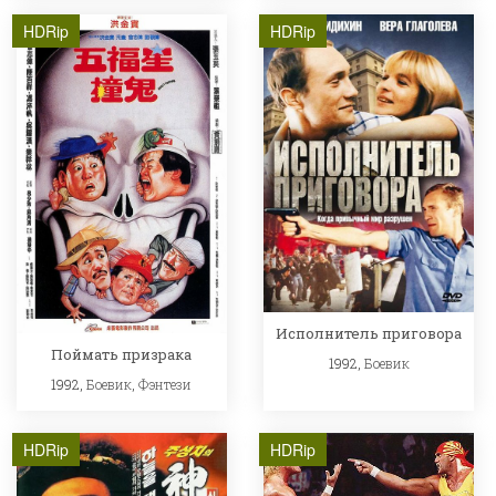
HDRip
HDRip
Исполнитель приговора
Поймать призрака
1992,
Боевик
1992,
Боевик
,
Фэнтези
HDRip
HDRip