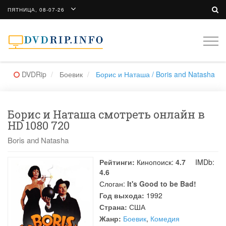
ПЯТНИЦА, 08-07-26
Togg
navi
DVDRip
Боевик
Борис и Наташа / Boris and Natasha
Борис и Наташа смотреть онлайн в
HD 1080 720
Boris and Natasha
Рейтинги:
Кинопоиск:
4.7
IMDb:
4.6
Слоган:
It's Good to be Bad!
Год выхода:
1992
Страна:
США
Жанр:
Боевик
,
Комедия