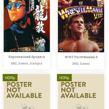
Королевский бродяга
WWF РестлМания 8
1992,
Боевик
,
Комедия
1992,
Боевик
HDRip
HDRip