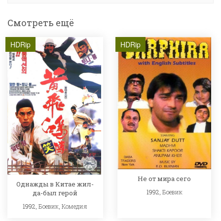
Смотреть ещё
HDRip
HDRip
Не от мира сего
Однажды в Китае жил-
1992,
Боевик
да-был герой
1992,
Боевик
,
Комедия