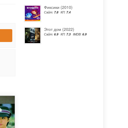
Фиксики (2010)
Сайт:
7.8
КП:
7.4
Этот дом (2022)
Сайт:
6.9
КП:
7.3
IMDB:
6.9