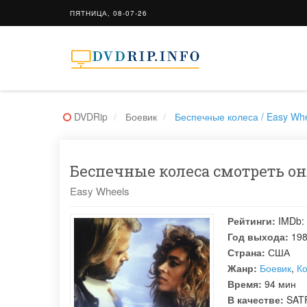
ПЯТНИЦА, 08-07-26
DVDRip
Боевик
Беспечные колеса / Easy Wh
Беспечные колеса смотреть онл
Easy Wheels
Рейтинги:
IMDb:
Год выхода:
19
Страна:
США
Жанр:
Боевик
,
К
Время:
94 мин
В качестве:
SATR