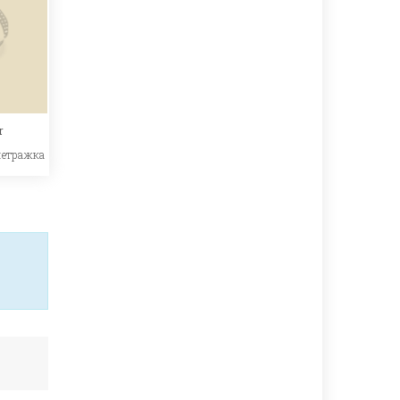
r
метражка