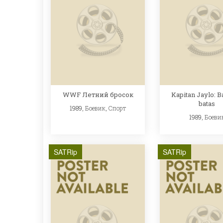
WWF Летний бросок
Kapitan Jaylo: B
batas
1989,
Боевик
,
Спорт
1989,
Боеви
SATRip
SATRip