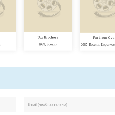
Uzi Brothers
Far from Ove
к
1989,
Боевик
1989,
Боевик
,
Коротко