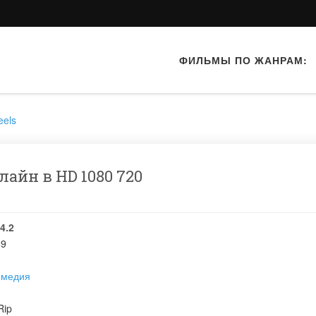
ФИЛЬМЫ ПО ЖАНРАМ:
eels
айн в HD 1080 720
4.2
89
омедия
ip