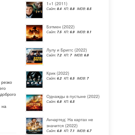
1+1 (2011)
Сайт:
8.4
КП:
8.8
IMDB:
8.5
Бэтмен (2022)
Сайт:
7.5
КП:
6.9
IMDB:
9.1
Лулу и Бриггс (2022)
Сайт:
7.2
КП:
7
IMDB:
6.8
Крик (2022)
Сайт:
6.2
КП:
6.5
IMDB:
7
 резко
его
 доброго
Однажды в пустыне (2022)
Сайт:
6.8
КП:
6.5
 на
Анчартед: На картах не
значится (2022)
Сайт:
6.8
КП:
7.1
IMDB:
6.7