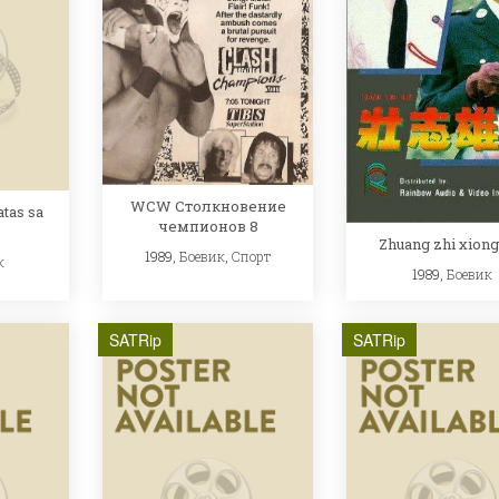
WCW Столкновение
atas sa
чемпионов 8
Zhuang zhi xiong
1989,
Боевик
,
Спорт
к
1989,
Боевик
SATRip
SATRip