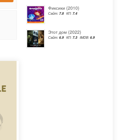
Фиксики (2010)
Сайт:
7.8
КП:
7.4
Этот дом (2022)
Сайт:
6.9
КП:
7.3
IMDB:
6.9