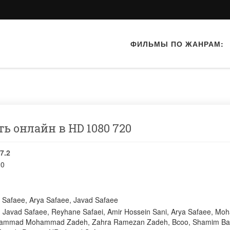
ФИЛЬМЫ ПО ЖАНРАМ:
еть онлайн в HD 1080 720
7.2
20
 Safaee
,
Arya Safaee
,
Javad Safaee
:
Javad Safaee
,
Reyhane Safaei
,
Amir Hossein Sani
,
Arya Safaee
,
Moh
hammad Mohammad Zadeh
,
Zahra Ramezan Zadeh
,
Bcoo
,
Shamim Ba