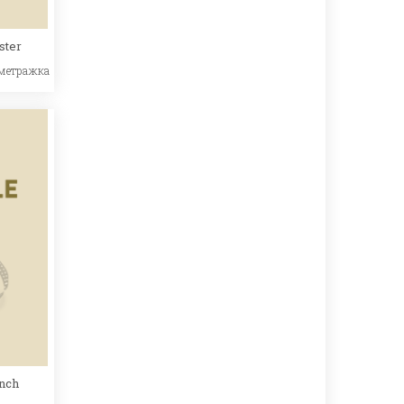
ster
метражка
ench