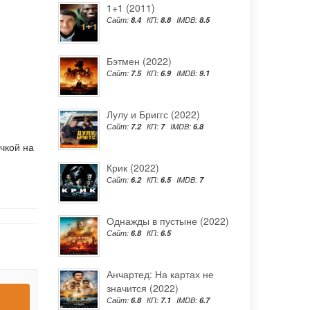
1+1 (2011)
Сайт:
8.4
КП:
8.8
IMDB:
8.5
Бэтмен (2022)
Сайт:
7.5
КП:
6.9
IMDB:
9.1
Лулу и Бриггс (2022)
Сайт:
7.2
КП:
7
IMDB:
6.8
чкой на
Крик (2022)
Сайт:
6.2
КП:
6.5
IMDB:
7
Однажды в пустыне (2022)
Сайт:
6.8
КП:
6.5
Анчартед: На картах не
значится (2022)
Сайт:
6.8
КП:
7.1
IMDB:
6.7