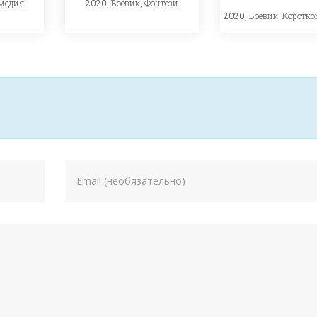
медия
2020,
Боевик
,
Фэнтези
2020,
Боевик
,
Коротко