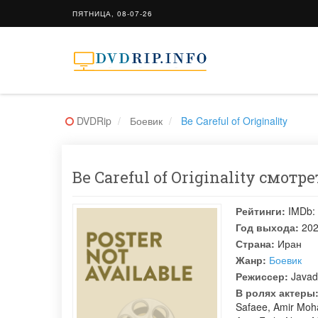
ПЯТНИЦА, 08-07-26
DVDRip
Боевик
Be Careful of Originality
Be Careful of Originality смотр
Рейтинги:
IMDb:
Год выхода:
20
Страна:
Иран
Жанр:
Боевик
Режиссер:
Javad
В ролях актеры
Safaee
,
Amir Mo