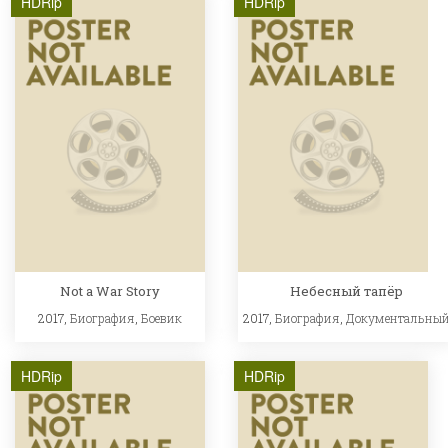
HDRip
HDRip
Not a War Story
Небесный тапёр
2017,
Биография
,
Боевик
2017,
Биография
,
Документальны
HDRip
HDRip