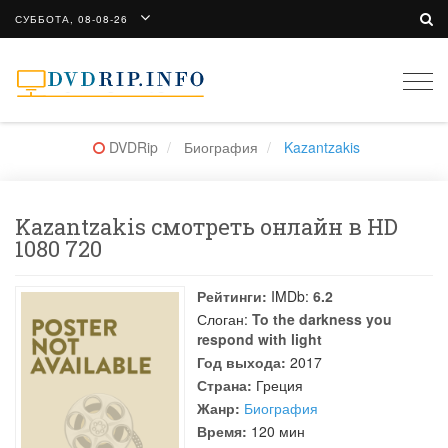
СУББОТА, 08-08-26
Togg
navi
DVDRip
Биография
Kazantzakis
Kazantzakis смотреть онлайн в HD
1080 720
Рейтинги:
IMDb:
6.2
Слоган:
To the darkness you
respond with light
Год выхода:
2017
Страна:
Греция
Жанр:
Биография
Время:
120 мин