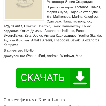
Режиссер:
Яннис Смарагдис
В ролях актеры:
Stefanos Linaios
,
Мария Скула
,
Тодорис Атеридис
,
Ersi Malikenzou
,
Marina Kalogirou
,
Одиссеас Папаспилиопулос
,
Argyris Xafis
,
Статхис Псалтис
,
Такис Папаметтеу
,
Никос
Кардонис
,
Ольга Дамани
,
Alexandros Kollatos
,
Panos
Skouroliakos
,
Zeta Douka
,
Антула Кациматидес
,
Youlika Skafida
,
Адриан Фрилинг
,
Amalia Arseni
,
Theodosia Savaki
,
Alexandros
Kampaxis
В качестве:
HDRip
Доступен на:
iPhone, iPad, Android, Windows, Mac
Сюжет фильма Kazantzakis