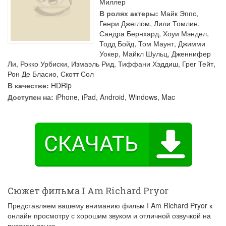
Миллер
В ролях актеры:
Майк Эппс
,
Генри Джеглом
,
Лили Томлин
,
Сандра Бернхард
,
Хоуи Мэндел
,
Тодд Бойд
,
Том Маунт
,
Джимми
Уокер
,
Майкл Шульц
,
Дженнифер
Ли
,
Рокко Урбиски
,
Измаэль Рид
,
Тиффани Хэддиш
,
Грег Тейт
,
Рон Де Бласио
,
Скотт Сол
В качестве:
HDRip
Доступен на:
iPhone, iPad, Android, Windows, Mac
Сюжет фильма I Am Richard Pryor
Представляем вашему вниманию фильм I Am Richard Pryor к
онлайн просмотру с хорошим звуком и отличной озвучкой на
русском языке.