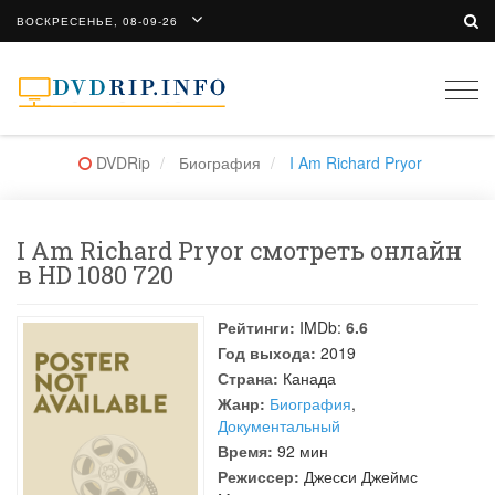
ВОСКРЕСЕНЬЕ, 08-09-26
Togg
navi
DVDRip
Биография
I Am Richard Pryor
I Am Richard Pryor смотреть онлайн
в HD 1080 720
Рейтинги:
IMDb:
6.6
Год выхода:
2019
Страна:
Канада
Жанр:
Биография
,
Документальный
Время:
92 мин
Режиссер:
Джесси Джеймс