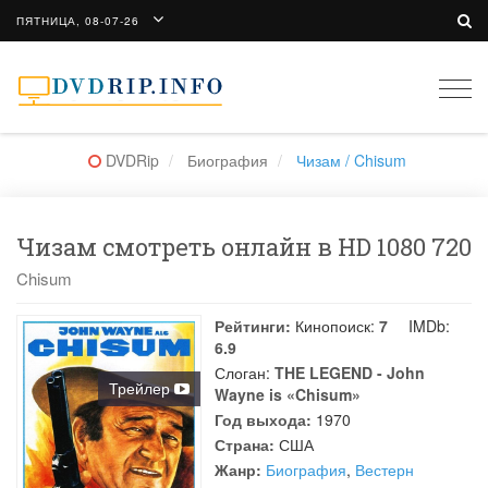
ПЯТНИЦА, 08-07-26
Togg
navi
DVDRip
Биография
Чизам / Chisum
Чизам смотреть онлайн в HD 1080 720
Chisum
Рейтинги:
Кинопоиск:
7
IMDb:
6.9
Слоган:
THE LEGEND - John
Трейлер
Wayne is «Chisum»
Год выхода:
1970
Страна:
США
Жанр:
Биография
,
Вестерн