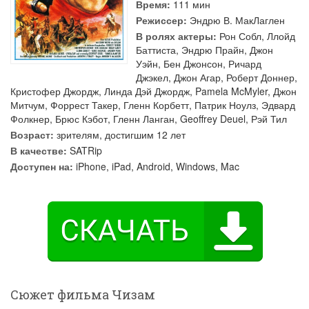
Время:
111 мин
Режиссер:
Эндрю В. МакЛаглен
В ролях актеры:
Рон Собл
,
Ллойд
Баттиста
,
Эндрю Прайн
,
Джон
Уэйн
,
Бен Джонсон
,
Ричард
Джэкел
,
Джон Агар
,
Роберт Доннер
,
Кристофер Джордж
,
Линда Дэй Джордж
,
Pamela McMyler
,
Джон
Митчум
,
Форрест Такер
,
Гленн Корбетт
,
Патрик Ноулз
,
Эдвард
Фолкнер
,
Брюс Кэбот
,
Гленн Ланган
,
Geoffrey Deuel
,
Рэй Тил
Возраст:
зрителям, достигшим 12 лет
В качестве:
SATRip
Доступен на:
iPhone, iPad, Android, Windows, Mac
Сюжет фильма Чизам