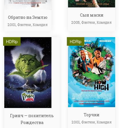
Сын маски
Обратно на Землю
2005,
Фэнтези
,
Комедия
2001,
Фэнтези
,
Комедия
HDRip
HDRip
Торчки
Гринч — похититель
Рождества
2001,
Фэнтези
,
Комедия