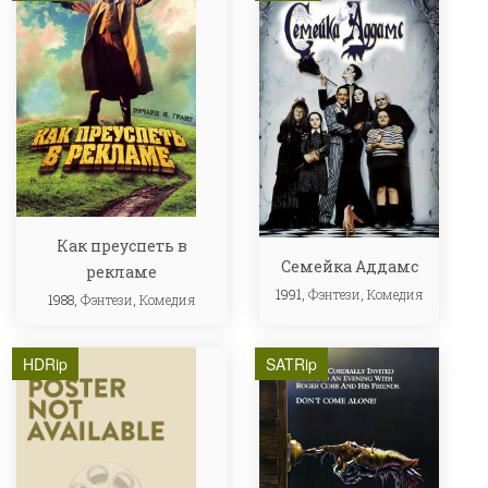
Как преуспеть в
Семейка Аддамс
рекламе
1991,
Фэнтези
,
Комедия
1988,
Фэнтези
,
Комедия
HDRip
SATRip