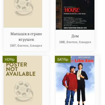
Малыши в стране
Дом
игрушек
1985,
Фэнтези
,
Комедия
1997,
Фэнтези
,
Комедия
HDRip
SATRip