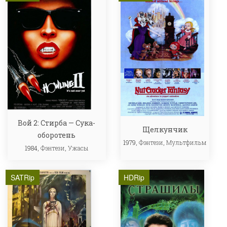
Вой 2: Стирба — Сука-
Щелкунчик
оборотень
1979,
Фэнтези
,
Мультфильм
1984,
Фэнтези
,
Ужасы
SATRip
HDRip