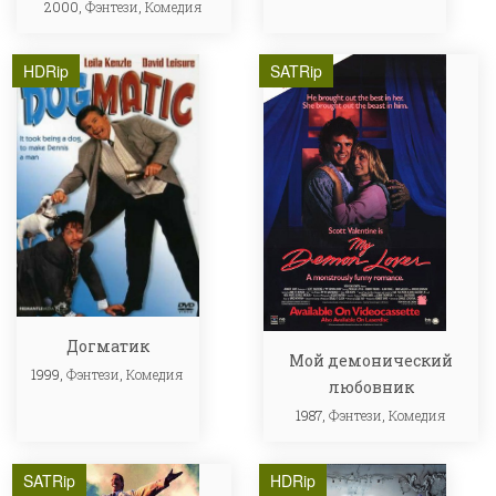
2000,
Фэнтези
,
Комедия
HDRip
SATRip
Догматик
Мой демонический
1999,
Фэнтези
,
Комедия
любовник
1987,
Фэнтези
,
Комедия
SATRip
HDRip