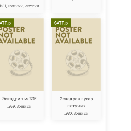
1911,
Военный
,
История
ATRip
SATRip
Эскадрилья №5
Эскадрон гусар
летучих
1939,
Военный
1980,
Военный