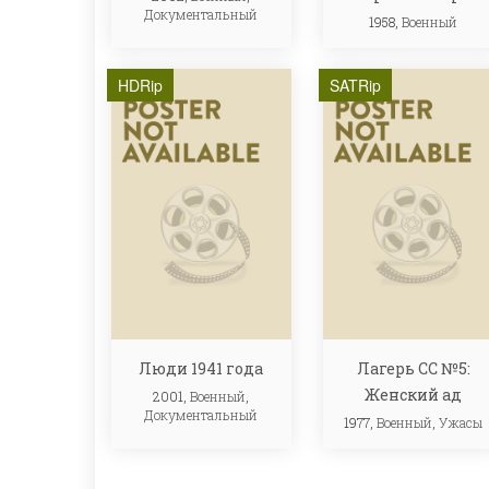
Документальный
1958,
Военный
HDRip
SATRip
Люди 1941 года
Лагерь СС №5:
Женский ад
2001,
Военный
,
Документальный
1977,
Военный
,
Ужасы