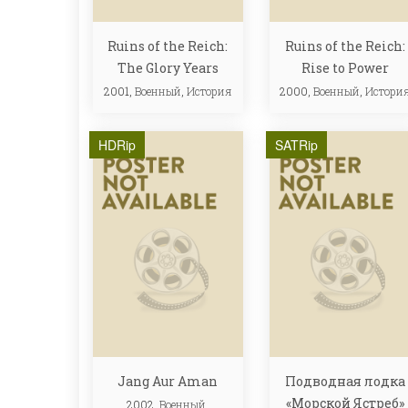
Ruins of the Reich:
Ruins of the Reich:
The Glory Years
Rise to Power
2001,
Военный
,
История
2000,
Военный
,
Истори
HDRip
SATRip
Jang Aur Aman
Подводная лодка
«Морской Ястреб»
2002,
Военный
,