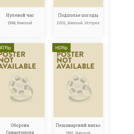
Нулевой час
Подполье погоды
1998,
Военный
2002,
Военный
,
История
ATRip
HDRip
Оборона
Пешаварский вальс
Севастополя
1993,
Военный