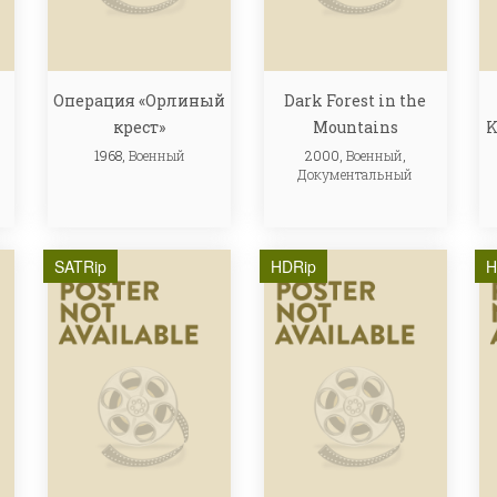
Операция «Орлиный
Dark Forest in the
крест»
Mountains
K
1968,
Военный
2000,
Военный
,
Документальный
SATRip
HDRip
H