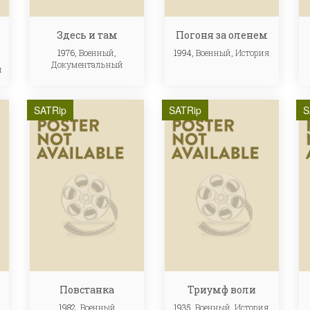
Здесь и там
Погоня за оленем
1976,
Военный
,
1994,
Военный
,
История
Документальный
я
SATRip
SATRip
S
Повстанка
Триумф воли
1982,
Военный
1935,
Военный
,
История