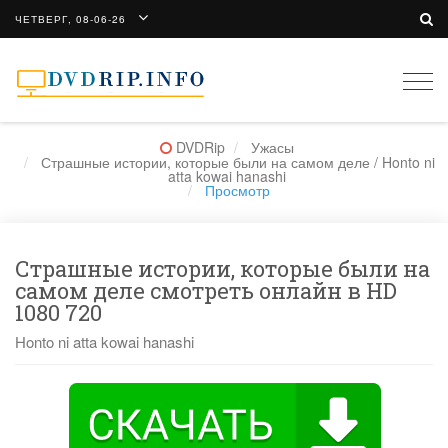
ЧЕТВЕРГ, 08-06-26
Togg
navi
DVDRip
Ужасы
Страшные истории, которые были на самом деле / Honto ni
atta kowai hanashi
Просмотр
Страшные истории, которые были на
самом деле смотреть онлайн в HD
1080 720
Honto ni atta kowai hanashi