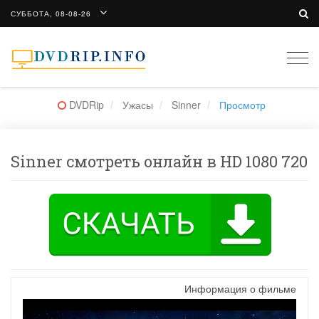
СУББОТА, 08-08-26
Togg
navi
DVDRip
Ужасы
Sinner
Просмотр
Sinner смотреть онлайн в HD 1080 720
Информация о фильме