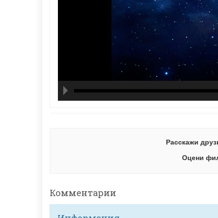
hd21
hd14
high
hd10
hd72
large
med
small
tiny
Расскажи друз
Оцени фи
Комментарии
Информация