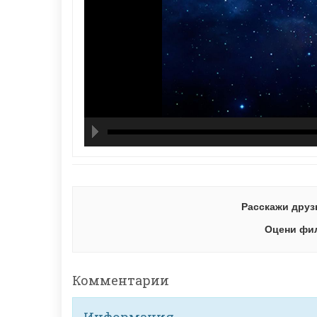
hd21
hd14
high
hd10
hd72
large
med
small
tiny
Расскажи друз
Оцени фи
Комментарии
Информация