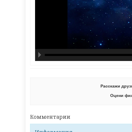
hd21
hd14
high
hd10
hd72
large
med
small
tiny
Расскажи друз
Оцени фи
Комментарии
Информация