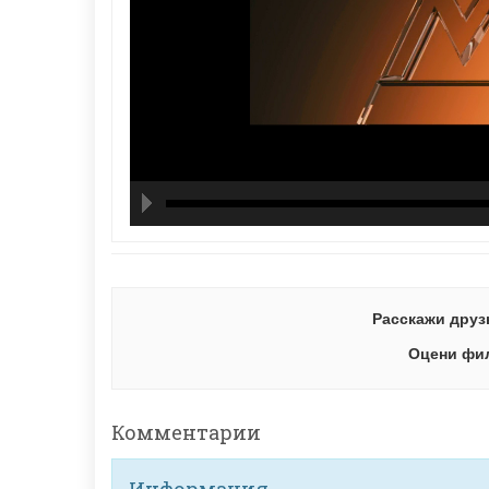
hd21
hd14
high
hd10
hd72
large
med
small
tiny
Расскажи друз
Оцени фи
Комментарии
Информация