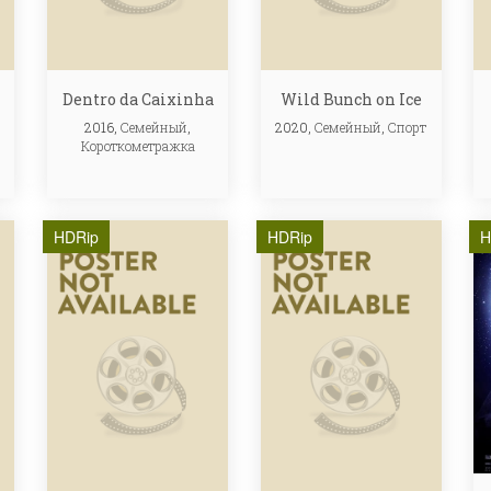
e
Dentro da Caixinha
Wild Bunch on Ice
2016,
Семейный
,
2020,
Семейный
,
Спорт
Короткометражка
HDRip
HDRip
H