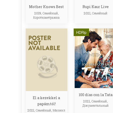
Mother Knows Best
Rupi Kaur Live
2019,
Семейный
,
2021,
Семейный
Короткометражка
HDRip
100 días con la Tata
El a kezekkel a
2021,
Семейный
,
papámtól!
Документальный
2021,
Семейный
,
Мюзикл