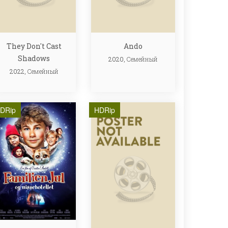
They Don't Cast
Ando
Shadows
2020,
Семейный
2022,
Семейный
DRip
HDRip