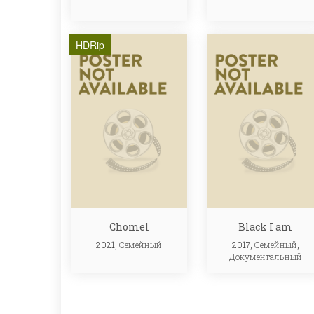
HDRip
Chomel
Black I am
2021,
Семейный
2017,
Семейный
,
Документальный