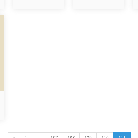
«
1
…
107
108
109
110
111