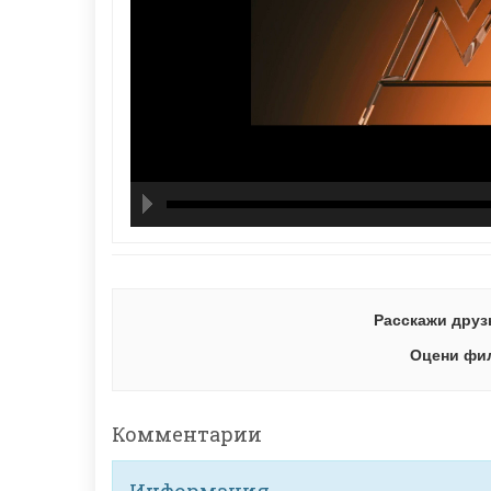
hd21
hd14
high
hd10
hd72
large
med
small
tiny
Расскажи друз
Оцени фи
Комментарии
Информация