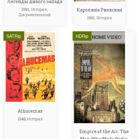
Легенды дикого запада
1992,
История
,
Каролина Риекская
Документальный
1961,
История
SATRip
HDRip
Alhucemas
1948,
История
Empire of the Air: The
Men Who Made Radio