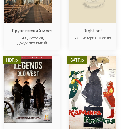
Бруклинский мост
Right on!
1981,
История
,
1970,
История
,
Музыка
Документальный
HDRip
SATRip