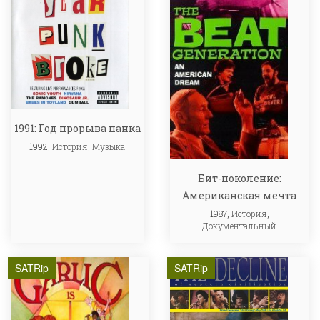
1991: Год прорыва панка
1992,
История
,
Музыка
Бит-поколение:
Американская мечта
1987,
История
,
Документальный
SATRip
SATRip