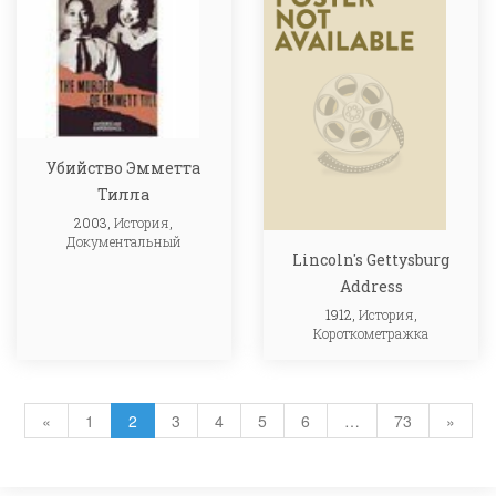
Убийство Эмметта
Тилла
2003,
История
,
Документальный
Lincoln's Gettysburg
Address
1912,
История
,
Короткометражка
«
1
2
3
4
5
6
…
73
»