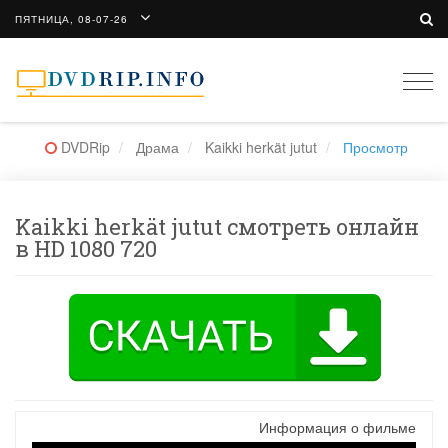
ПЯТНИЦА, 08-07-26
Togg
navi
DVDRip
Драма
Kaikki herkät jutut
Просмотр
Kaikki herkät jutut смотреть онлайн
в HD 1080 720
Информация о фильме