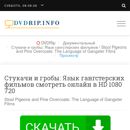
СУББОТА, 08-08-26
Togg
navi
DVDRip
Документальный
Стукачи и гробы: Язык гангстерских фильмов / Stool Pigeons
and Pine Overcoats: The Language of Gangster Films
Просмотр
Стукачи и гробы: Язык гангстерских
фильмов смотреть онлайн в HD 1080
720
Stool Pigeons and Pine Overcoats: The Language of Gangster
Films