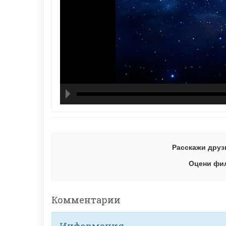
hd21
hd14
high
hd10
hd72
large
med
small
tiny
Расскажи друз
Оцени фи
Комментарии
Информация