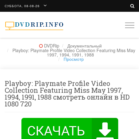
СУББОТА, 08-08-26
Togg
navi
DVDRip
Документальный
Playboy: Playmate Profile Video Collection Featuring Miss May
1997, 1994, 1991, 1988
Просмотр
Playboy: Playmate Profile Video
Collection Featuring Miss May 1997,
1994, 1991, 1988 смотреть онлайн в HD
1080 720