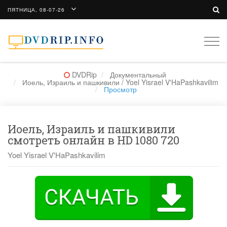
ПЯТНИЦА, 08-07-26
Togg
navi
DVDRip
Документальный
Иоель, Израиль и пашкивили / Yoel Yisrael V'HaPashkavilim
Просмотр
Иоель, Израиль и пашкивили
смотреть онлайн в HD 1080 720
Yoel Yisrael V'HaPashkavilim