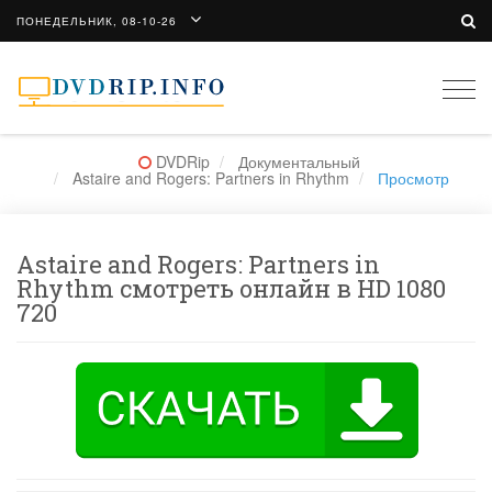
ПОНЕДЕЛЬНИК, 08-10-26
Togg
navi
DVDRip
Документальный
Astaire and Rogers: Partners in Rhythm
Просмотр
Astaire and Rogers: Partners in
Rhythm смотреть онлайн в HD 1080
720