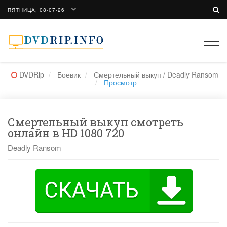
ПЯТНИЦА, 08-07-26
Togg
navi
DVDRip
Боевик
Смертельный выкуп / Deadly Ransom
Просмотр
Смертельный выкуп смотреть
онлайн в HD 1080 720
Deadly Ransom